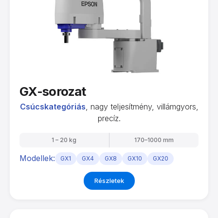
GX-sorozat
Csúcskategóriás
, nagy teljesítmény, villámgyors,
precíz.
1 – 20 kg
170–1000 mm
Modellek:
GX1
GX4
GX8
GX10
GX20
Részletek