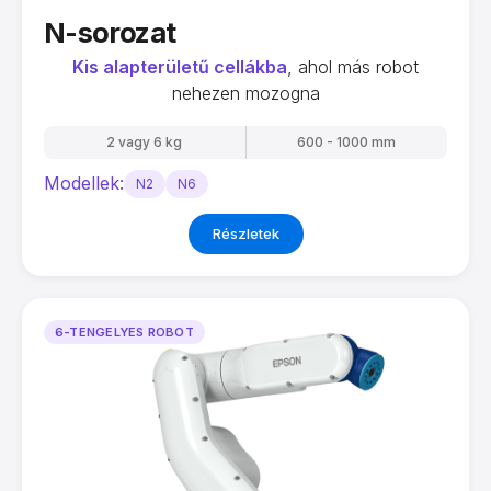
N-sorozat
Kis alapterületű cellákba
, ahol más robot
nehezen mozogna
2 vagy 6 kg
600 - 1000 mm
Modellek:
N2
N6
Részletek
6-TENGELYES ROBOT