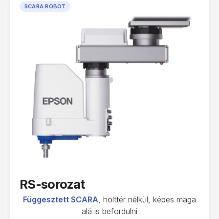
SCARA ROBOT
RS-sorozat
Függesztett SCARA
, holttér nélkül, képes maga
alá is befordulni