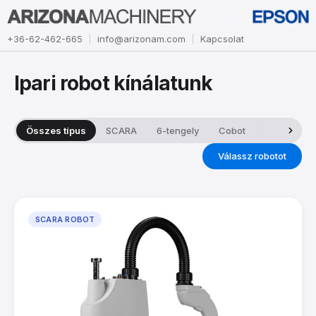
+36-62-462-665
info@arizonam.com
Kapcsolat
Ipari robot kínálatunk
Összes típus
SCARA
6-tengely
Cobot
Válassz robotot
SCARA ROBOT