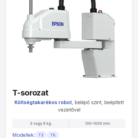
T-sorozat
Költségtakarékos robot
, belépő szint, beépített
vezérlővel
3 vagy 6 kg
100–1000 mm
Modellek:
T3
T6