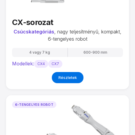
CX-sorozat
Csúcskategóriás
, nagy teljesítményű, kompakt,
6-tengelyes robot
4 vagy 7 kg
600-900 mm
Modellek:
CX4
CX7
Részletek
6-TENGELYES ROBOT