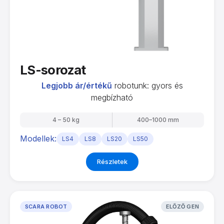
LS-sorozat
Legjobb ár/értékű
robotunk: gyors és
megbízható
4 – 50 kg
400–1000 mm
Modellek:
LS4
LS8
LS20
LS50
Részletek
SCARA ROBOT
ELŐZŐ GEN