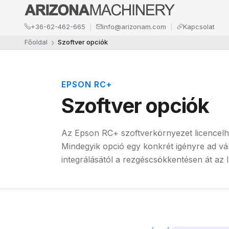
+36-62-462-665
info@arizonam.com
Kapcsolat
Főoldal
Szoftver opciók
EPSON RC+
Szoftver opciók
Az Epson RC+ szoftverkörnyezet licencelhe
Mindegyik opció egy konkrét igényre ad vá
integrálásától a rezgéscsökkentésen át az I