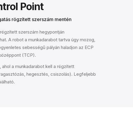
trol Point
tás rögzített szerszám mentén
 rögzített szerszám hegypontján
lhat. A robot a munkadarabot tartva úgy mozog,
egyenletes sebességű pályán haladjon az ECP
középpont (TCP).
 ahol a munkadarabot kell a rögzített
ragasztózás, hegesztés, csiszolás). Legfeljebb
iálható.