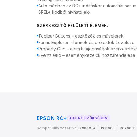
Auto módban az RC+ indításkor automatikusan meg
SPEL+ kódból hívható elő
SZERKESZTŐ FELÜLETI ELEMEK:
Toolbar Buttons – eszközök és műveletek
Forms Explorer – formok és projektek kezelése
Property Grid – elem tulajdonságok szerkesztés
Events Grid – eseménykezelők hozzárendelése
EPSON RC+
LICENC SZÜKSÉGES
Kompatibilis vezérlők:
RC800-A
RC800L
RC700-E