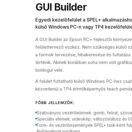
GUI Builder
Egyedi kezelőfelület a SPEL+ alkalmazásh
külső Windows PC-n vagy TP4 kezelőfelül
A GUI Builder az Epson RC+ fejlesztői környezet
felülettervező eszköz. Nem szükséges külső szo
a formok tervezése, hibakeresése és futtatás
történik. Akinek korábban soha nem volt grafikus
boldogul vele.
A felület futtatható külső Windows PC-hez csat
közvetlenül a TP4 érintőképernyős teach penda
FŐBB JELLEMZŐK:
Szabványos vezérlőelemek: gomb, felirat, szöv
Speciális elemek: videokép, változóstátusz és I/
Form- és vezérlőesemények SPEL+ task-ként fut
NoEmgAbort módban)