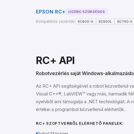
EPSON RC+
LICENC SZÜKSÉGES
Kompatibilis vezérlők:
RC800-A
RC800L
RC700-E
RC+ API
Robotvezérlés saját Windows-alkalmazásb
Az RC+ API segítségével a robot közvetlenül ve
Visual C++®, LabVIEW™ vagy más, harmadik fél
nyelvből ami támogatja a .NET technológiát. A ro
értékei a programból közvetlenül elérhetők.
RC+ SZOFTVERBŐL ELÉRHETŐ PANELEK:
Robot Manager