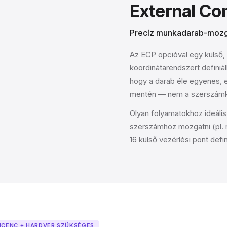
External Con
Precíz munkadarab-mozga
Az ECP opcióval egy külső,
koordinátarendszert definiá
hogy a darab éle egyenes, 
mentén — nem a szerszám
Olyan folyamatokhoz ideális,
szerszámhoz mozgatni (pl. 
16 külső vezérlési pont defin
ICENC + HARDVER SZÜKSÉGES