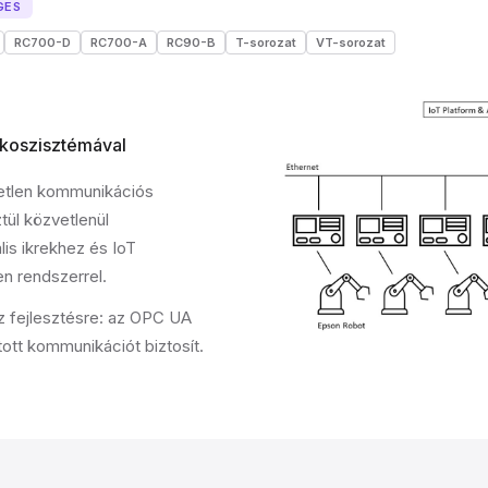
GES
RC700-D
RC700-A
RC90-B
T-sorozat
VT-sorozat
ökoszisztémával
getlen kommunikációs
ül közvetlenül
is ikrekhez és IoT
n rendszerrel.
z fejlesztésre: az OPC UA
ott kommunikációt biztosít.