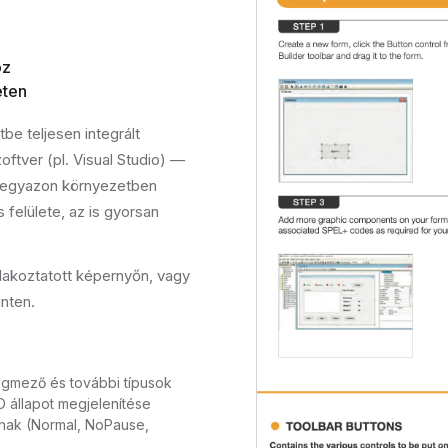
oz
eten
be teljesen integrált
ftver (pl. Visual Studio) —
a egyazon környezetben
 felülete, az is gyorsan
lakoztatott képernyőn, vagy
nten.
egmező és további típusok
O állapot megjelenítése
nak (Normal, NoPause,