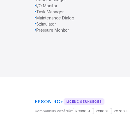
I/O Monitor
Task Manager
Maintenance Dialog
Szimulátor
Pressure Monitor
EPSON RC+
LICENC SZÜKSÉGES
Kompatibilis vezérlők:
RC800-A
RC800L
RC700-E