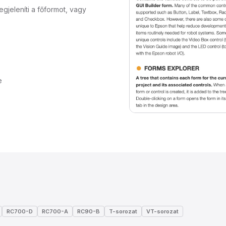
jeleníti a főformot, vagy
e
RC700-D
RC700-A
RC90-B
T-sorozat
VT-sorozat