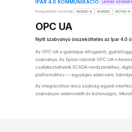
IPAR 4.0 KOMMUNIKÁCIÓ
LICENC SZÜKSÉ
Kompatibilis vezérlők:
RC800-A
RC800L
RC700-E
OPC UA
Nyílt szabványú összeköttetés az Ipar 4.0 
Az OPC UA a gyártóipar elfogadott, gyártófüg
szabványa. Az Epson robotok OPC UA-n kereszt
csatlakoztathatók SCADA-rendszerekhez, digitál
platformokhoz — egységes adatcsere, bármilye
Az integrációhoz nincs szükség egyedi interfés
szabványos adatmodellt és biztonságos, titkosít