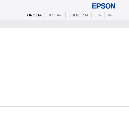
OPC UA
RC+ API
GUI Builder
ECP
VRT