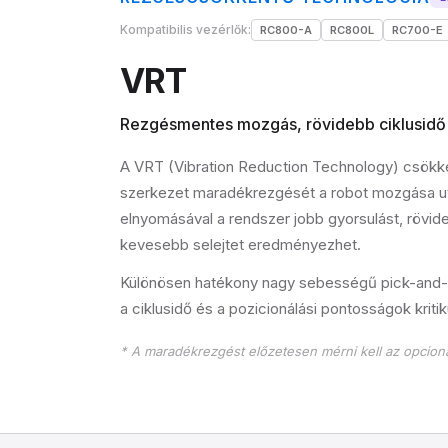
Kompatibilis vezérlők:
RC800-A
RC800L
RC700-E
VRT
Rezgésmentes mozgás, rövidebb ciklusidő
A VRT (Vibration Reduction Technology) csökken
szerkezet maradékrezgését a robot mozgása ut
elnyomásával a rendszer jobb gyorsulást, rövide
kevesebb selejtet eredményezhet.
Különösen hatékony nagy sebességű pick-and-p
a ciklusidő és a pozicionálási pontosságok kriti
* A maradékrezgést előzetesen mérni kell az opcion