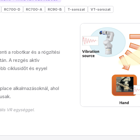
RC700-D
RC700-A
RC90-B
T-sorozat
VT-sorozat
ti a robotkar és a rögzítési
án. A rezgés aktív
bb ciklusidőt és eyyel
lace alkalmazásoknál, ahol
kusak.
ális VR egységgel.