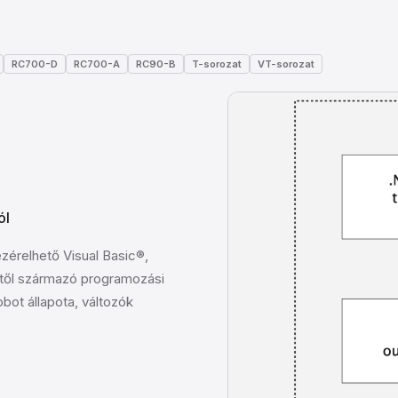
RC700-D
RC700-A
RC90-B
T-sorozat
VT-sorozat
ól
zérelhető Visual Basic®,
től származó programozási
bot állapota, változók