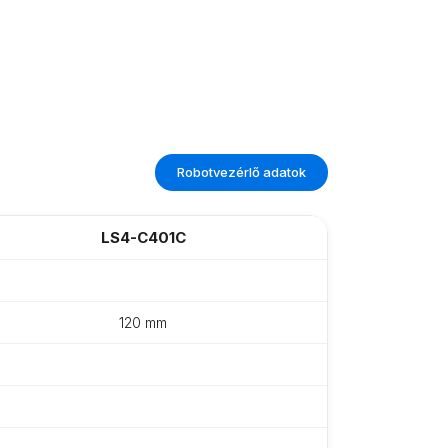
Robotvezérlő adatok
LS4-C401C
120 mm