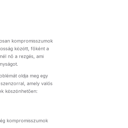
nyosan kompromisszumok
osság között, főként a
nél nő a rezgés, ami
onyságot.
blémát oldja meg egy
p szenzorral, amely valós
nek köszönhetően:
ység kompromisszumok