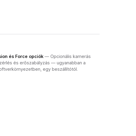
sion és Force opciók
— Opcionális kamerás
zérlés és erőszabályzás — ugyanabban a
oftverkörnyezetben, egy beszállítótól.