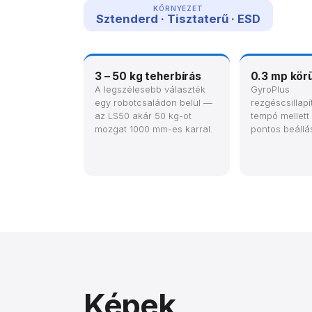
KÖRNYEZET
Sztenderd · Tisztaterű · ESD
3 – 50 kg teherbírás
0.3 mp körül
A legszélesebb választék
GyroPlus
egy robotcsaládon belül —
rezgéscsillap
az LS50 akár 50 kg-ot
tempó mellett 
mozgat 1000 mm-es karral.
pontos beállá
Képek