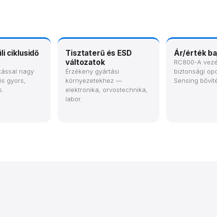
i ciklusidő
Tisztaterű és ESD
Ár/érték ba
változatok
RC800-A vezé
ítással nagy
Érzékeny gyártási
biztonsági op
is gyors,
környezetekhez —
Sensing bővíté
s.
elektronika, orvostechnika,
labor.