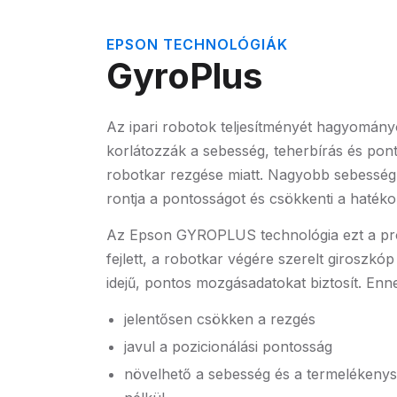
EPSON TECHNOLÓGIÁK
GyroPlus
Az ipari robotok teljesítményét hagyomá
korlátozzák a sebesség, teherbírás és pont
robotkar rezgése miatt. Nagyobb sebesség
rontja a pontosságot és csökkenti a haték
Az Epson GYROPLUS technológia ezt a pro
fejlett, a robotkar végére szerelt giroszkó
idejű, pontos mozgásadatokat biztosít. En
jelentősen csökken a rezgés
javul a pozicionálási pontosság
növelhető a sebesség és a termeléken