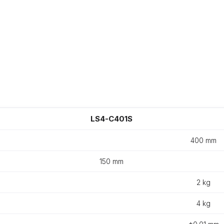
LS4-C401S
400 mm
150 mm
2 kg
4 kg