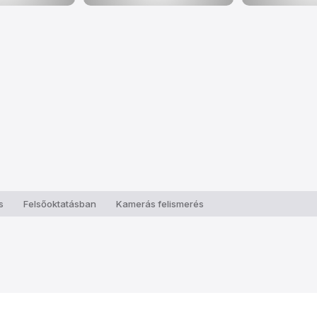
s
Felsőoktatásban
Kamerás felismerés