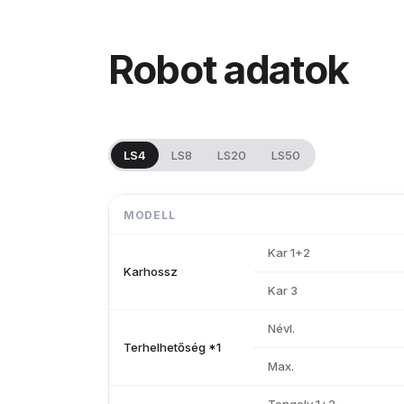
Robot adatok
LS4
LS8
LS20
LS50
MODELL
Kar 1+2
Karhossz
Kar 3
Névl.
Terhelhetőség *1
Max.
Tengely 1+2