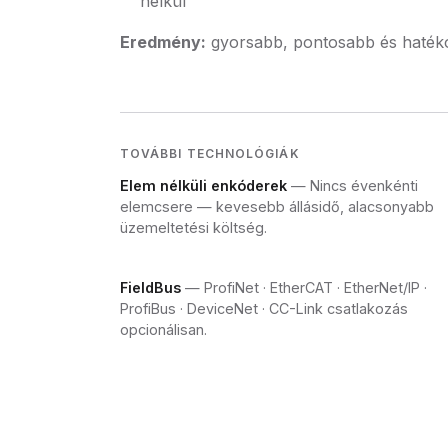
nélkül
Eredmény:
gyorsabb, pontosabb és haté
TOVÁBBI TECHNOLÓGIÁK
Elem nélküli enkóderek
— Nincs évenkénti
elemcsere — kevesebb állásidő, alacsonyabb
üzemeltetési költség.
FieldBus
— ProfiNet · EtherCAT · EtherNet/IP ·
ProfiBus · DeviceNet · CC-Link csatlakozás
opcionálisan.