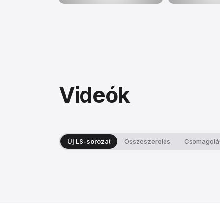
Videók
Új LS-sorozat
Összeszerelés
Csomagolá